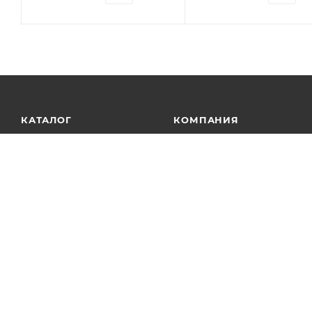
КАТАЛОГ
КОМПАНИЯ
АКЦИИ
О компании
Новости
УСЛУГИ
Статьи
БРЕНДЫ
Контакты
Лицензии
Сотрудничество