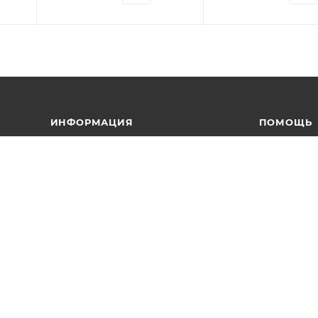
ИНФОРМАЦИЯ
ПОМОЩЬ
Условия оплаты
Вопрос-отв
Условия доставки
Каталоги в 
Гарантия на товар
Реквизиты
Политика