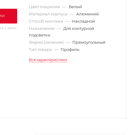
Цвет покрытия
—
Белый
Материал корпуса
—
Алюминий
ИИ
Способ монтажа
—
Накладной
ся с вами
Назначение
—
Для контурной
подсветки
Форма (сечение)
—
Прямоугольный
Тип товара
—
Профиль
Все характеристики