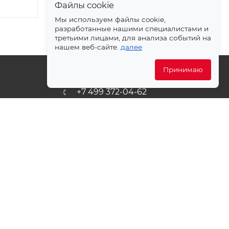
Файлы cookie
Мы используем файлы cookie,
разработанные нашими специалистами и
третьими лицами, для анализа событий на
нашем веб-сайте.
далее
Принимаю
+7 499 372-04-62
ет
zakaz@svetlovsem.ru
PDF
108811, г. Москва, Киевское
шоссе, 22-й километр, вл4,
блок Д, подъезд 20, эт. 4, офис
401 комн. 6