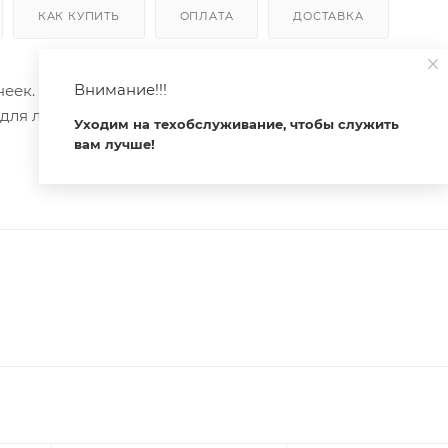
КАК КУПИТЬ
ОПЛАТА
ДОСТАВКА
Внимание!!!
ек. Цвет - белый RAL9003 (порошковая окраска). Габа
ля ленты 12 мм. Экраны, заглушки и другие аксессуары
Уходим на техобслуживание, чтобы служить
вам лучше!