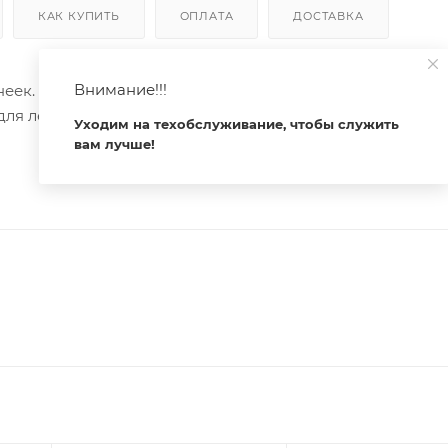
КАК КУПИТЬ
ОПЛАТА
ДОСТАВКА
Внимание!!!
еек. Цвет - черный RAL9005 (порошковая окраска). Габ
ля ленты 10 мм. Экраны, заглушки и другие аксессуары
Уходим на техобслуживание, чтобы служить
вам лучше!