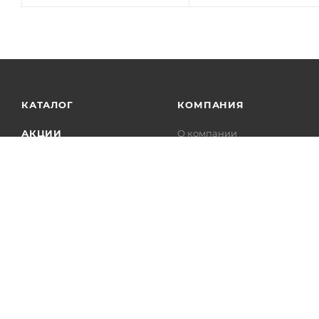
КАТАЛОГ
КОМПАНИЯ
АКЦИИ
О компании
Новости
УСЛУГИ
Статьи
БРЕНДЫ
Контакты
Лицензии
Сотрудничество