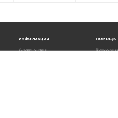
ИНФОРМАЦИЯ
ПОМОЩЬ
Условия оплаты
Вопрос-отв
Условия доставки
Каталоги в 
Гарантия на товар
Реквизиты
Политика