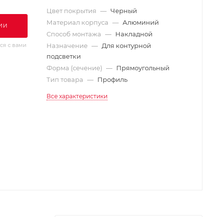
Цвет покрытия
—
Черный
Материал корпуса
—
Алюминий
ИИ
Способ монтажа
—
Накладной
ся с вами
Назначение
—
Для контурной
подсветки
Форма (сечение)
—
Прямоугольный
Тип товара
—
Профиль
Все характеристики