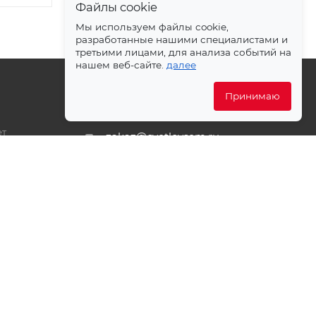
Файлы cookie
Мы используем файлы cookie,
разработанные нашими специалистами и
третьими лицами, для анализа событий на
нашем веб-сайте.
далее
Принимаю
+7 499 372-04-62
ет
zakaz@svetlovsem.ru
PDF
108811, г. Москва, Киевское
шоссе, 22-й километр, вл4,
блок Д, подъезд 20, эт. 4, офис
401 комн. 6