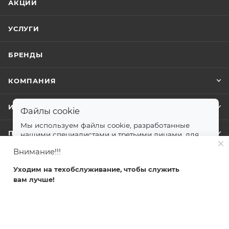
АКЦИИ
УСЛУГИ
БРЕНДЫ
КОМПАНИЯ
ИНФОРМАЦИЯ
Файлы cookie
Мы используем файлы cookie, разработанные
ПОМОЩЬ
нашими специалистами и третьими лицами, для
анализа событий на нашем веб-сайте.
далее
Внимание!!!
Принимаю
Уходим на техобслуживание, чтобы служить
+7 499 372-04-62
вам лучше!
Главная
Каталог
Кабинет
Корзина
Избранные
zakaz@svetlovsem.ru
108811, г. Москва, Киевское шоссе,
22-й километр, вл4, блок Д,