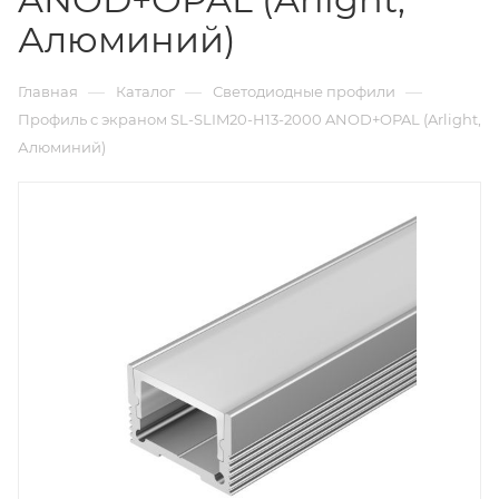
Алюминий)
—
—
—
Главная
Каталог
Светодиодные профили
Профиль с экраном SL-SLIM20-H13-2000 ANOD+OPAL (Arlight,
Алюминий)