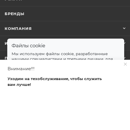
БРЕНДЫ
КОМПАНИЯ
ИНФОРМАЦИЯ
Файлы cookie
Мы используем файлы cookie, разработанные
ПОМОЩЬ
нашими специалистами и третьими лицами, для
анализа событий на нашем веб-сайте.
далее
Внимание!!!
Принимаю
Уходим на техобслуживание, чтобы служить
+7 499 372-04-62
вам лучше!
Главная
Каталог
Кабинет
Корзина
Избранные
zakaz@svetlovsem.ru
108811, г. Москва, Киевское шоссе,
22-й километр, вл4, блок Д,
подъезд 20, эт. 4, офис 401 комн. 6