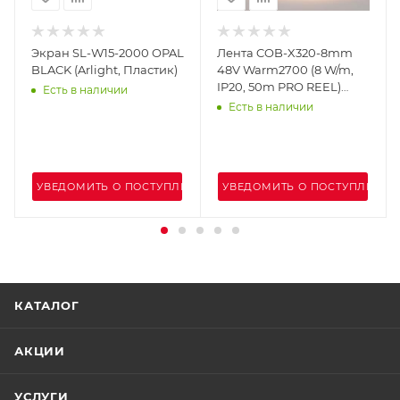
Экран SL-W15-2000 OPAL
Лента COB-X320-8mm
BLACK (Arlight, Пластик)
48V Warm2700 (8 W/m,
IP20, 50m PRO REEL)
Есть в наличии
(Arlight, -)
Есть в наличии
ЕНИИ
УВЕДОМИТЬ О ПОСТУПЛЕНИИ
УВЕДОМИТЬ О ПОСТУПЛЕНИИ
КАТАЛОГ
АКЦИИ
УСЛУГИ