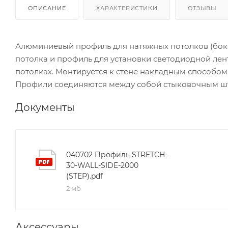
ОПИСАНИЕ
ХАРАКТЕРИСТИКИ
ОТЗЫВЫ
Алюминиевый профиль для натяжных потолков (боков
потолка и профиль для установки светодиодной лен
потолках. Монтируется к стене накладным способом.
Профили соединяются между собой стыковочным шти
Документы
040702 Профиль STRETCH-
30-WALL-SIDE-2000
(STEP).pdf
2 мб
Аксессуары