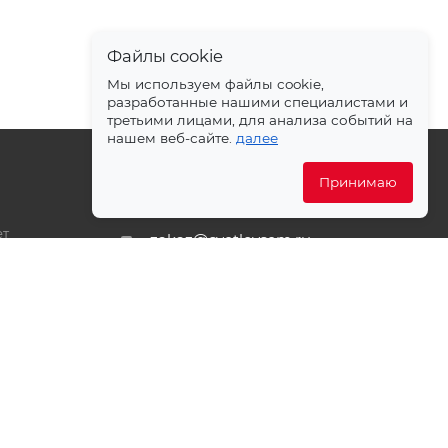
Файлы cookie
Мы используем файлы cookie,
разработанные нашими специалистами и
третьими лицами, для анализа событий на
нашем веб-сайте.
далее
Принимаю
+7 499 372-04-62
ет
zakaz@svetlovsem.ru
PDF
108811, г. Москва, Киевское
шоссе, 22-й километр, вл4,
блок Д, подъезд 20, эт. 4, офис
401 комн. 6