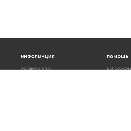
ИНФОРМАЦИЯ
ПОМОЩЬ
Условия оплаты
Вопрос-отв
Условия доставки
Каталоги в 
Гарантия на товар
Реквизиты
Политика