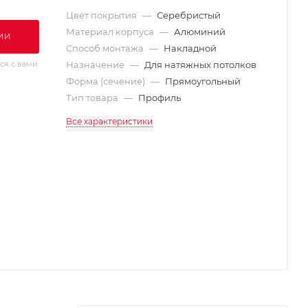
Цвет покрытия
—
Серебристый
Материал корпуса
—
Алюминий
ИИ
Способ монтажа
—
Накладной
ся с вами
Назначение
—
Для натяжных потолков
Форма (сечение)
—
Прямоугольный
Тип товара
—
Профиль
Все характеристики