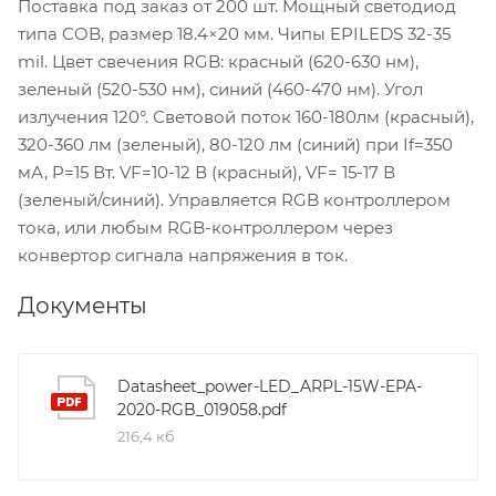
Поставка под заказ от 200 шт. Мощный светодиод
типа COB, размер 18.4×20 мм. Чипы EPILEDS 32-35
mil. Цвет свечения RGB: красный (620-630 нм),
зеленый (520-530 нм), синий (460-470 нм). Угол
излучения 120°. Световой поток 160-180лм (красный),
320-360 лм (зеленый), 80-120 лм (синий) при If=350
мА, P=15 Вт. VF=10-12 В (красный), VF= 15-17 В
(зеленый/синий). Управляется RGB контроллером
тока, или любым RGB-контроллером через
конвертор сигнала напряжения в ток.
Документы
Datasheet_power-LED_ARPL-15W-EPA-
2020-RGB_019058.pdf
216,4 кб