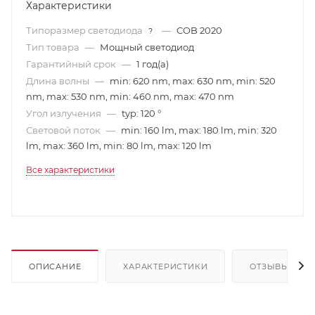
Характеристики
Типоразмер светодиода
—
COB 2020
?
Тип товара
—
Мощный светодиод
Гарантийный срок
—
1 год(а)
Длина волны
—
min: 620 nm, max: 630 nm, min: 520
nm, max: 530 nm, min: 460 nm, max: 470 nm
Угол излучения
—
typ: 120 °
Световой поток
—
min: 160 lm, max: 180 lm, min: 320
lm, max: 360 lm, min: 80 lm, max: 120 lm
Все характеристики
ОПИСАНИЕ
ХАРАКТЕРИСТИКИ
ОТЗЫВЫ