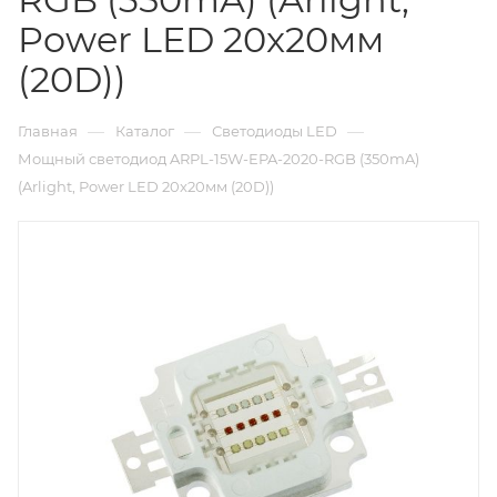
Power LED 20x20мм
(20D))
—
—
—
Главная
Каталог
Светодиоды LED
Мощный светодиод ARPL-15W-EPA-2020-RGB (350mA)
(Arlight, Power LED 20x20мм (20D))