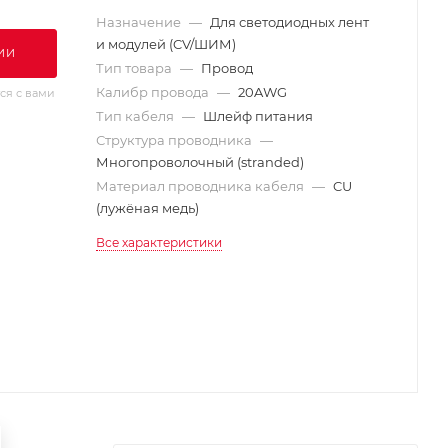
Назначение
—
Для светодиодных лент
и модулей (CV/ШИМ)
ИИ
Тип товара
—
Провод
Калибр провода
—
20AWG
ся с вами
Тип кабеля
—
Шлейф питания
Структура проводника
—
Многопроволочный (stranded)
Материал проводника кабеля
—
CU
(лужёная медь)
Все характеристики