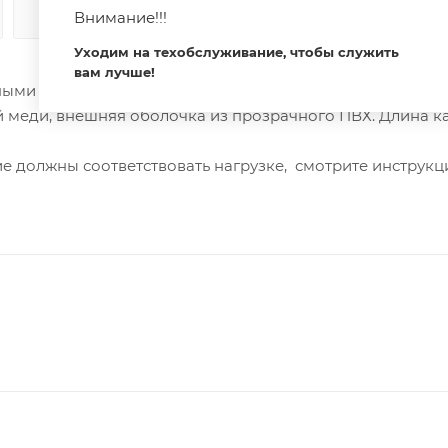
Внимание!!!
КАК КУПИТЬ
ОПЛАТА
ДОСТАВКА
Уходим на техобслуживание, чтобы служить
вам лучше!
ыми лентами. 5 проводников, калибр проводника 20AW
й меди, внешняя оболочка из прозрачного ПВХ. Длина к
ие должны соответствовать нагрузке, смотрите инструкц