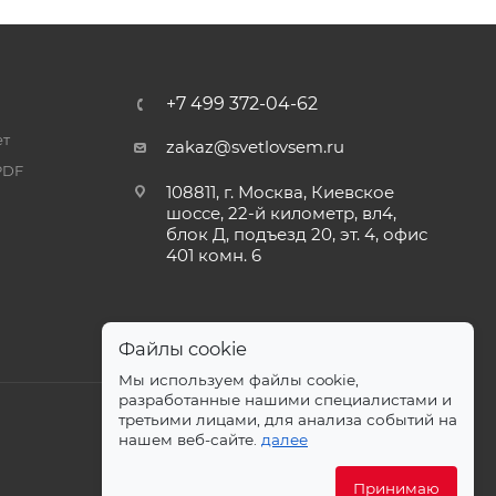
+7 499 372-04-62
ет
zakaz@svetlovsem.ru
PDF
108811, г. Москва, Киевское
шоссе, 22-й километр, вл4,
блок Д, подъезд 20, эт. 4, офис
401 комн. 6
Файлы cookie
Мы используем файлы cookie,
разработанные нашими специалистами и
третьими лицами, для анализа событий на
нашем веб-сайте.
далее
Принимаю