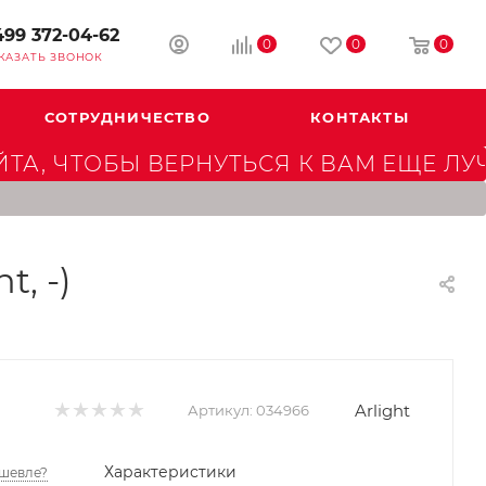
499 372-04-62
0
0
0
КАЗАТЬ ЗВОНОК
СОТРУДНИЧЕСТВО
КОНТАКТЫ
А, ЧТОБЫ ВЕРНУТЬСЯ К ВАМ ЕЩЕ ЛУ
, -)
Arlight
Артикул:
034966
Характеристики
шевле?