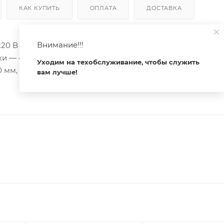
КАК КУПИТЬ
ОПЛАТА
ДОСТАВКА
Внимание!!!
0 В (серебристый сенсор в комплекте). Срабатывание о
и — «выкл», расстояние срабатывания 1-6 см. Макс. мощ
Уходим на техобслуживание, чтобы служить
 мм, датчик 20×20 мм, посадочное отверстие 18 мм, кабель
вам лучше!