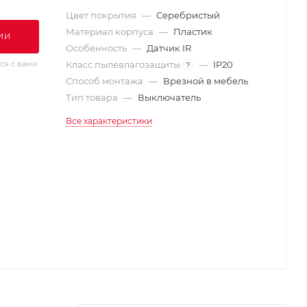
Цвет покрытия
—
Серебристый
Материал корпуса
—
Пластик
ИИ
Особенность
—
Датчик IR
ся с вами
Класс пылевлагозащиты
—
IP20
?
Способ монтажа
—
Врезной в мебель
Тип товара
—
Выключатель
Все характеристики