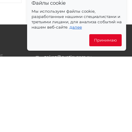
Файлы cookie
Мы используем файлы cookie,
разработанные нашими специалистами и
третьими лицами, для анализа событий на
нашем веб-сайте.
далее
Принимаю
+7 499 372-04-62
ет
zakaz@svetlovsem.ru
PDF
108811, г. Москва, Киевское
шоссе, 22-й километр, вл4,
блок Д, подъезд 20, эт. 4, офис
401 комн. 6