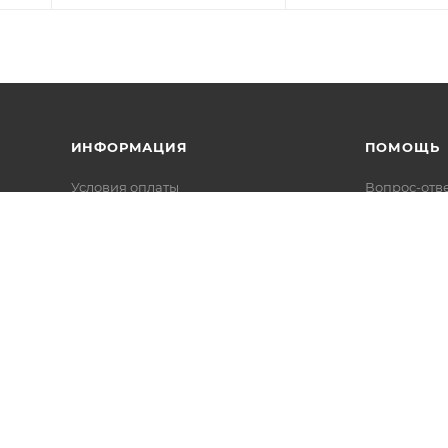
ИНФОРМАЦИЯ
ПОМОЩЬ
Условия оплаты
Вопрос-отв
Условия доставки
Каталоги в 
Гарантия на товар
Реквизиты
Политика