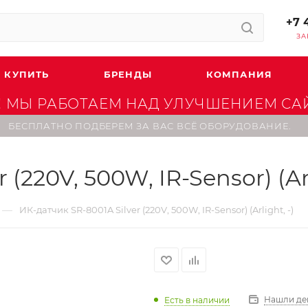
+7 
ЗА
 КУПИТЬ
БРЕНДЫ
КОМПАНИЯ
 МЫ РАБОТАЕМ НАД УЛУЧШЕНИЕМ САЙТ
БЕСПЛАТНО ПОДБЕРЕМ ЗА ВАС ВСЁ ОБОРУДОВАНИЕ.
(220V, 500W, IR-Sensor) (Arl
—
ИК-датчик SR-8001A Silver (220V, 500W, IR-Sensor) (Arlight, -)
Нашли де
Есть в наличии