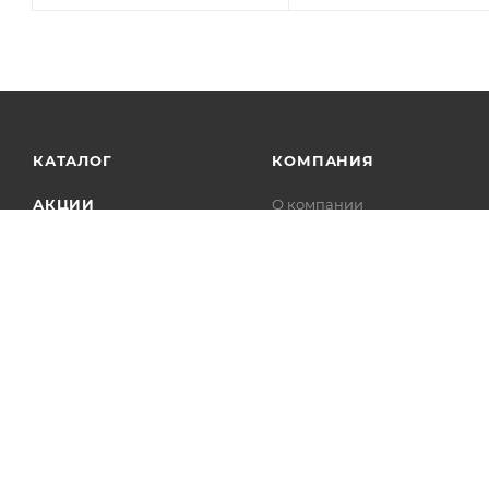
КАТАЛОГ
КОМПАНИЯ
АКЦИИ
О компании
Новости
УСЛУГИ
Статьи
БРЕНДЫ
Контакты
Лицензии
Сотрудничество