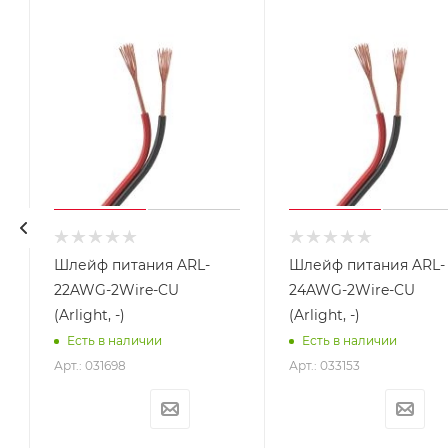
Шлейф питания ARL-
Шлейф питания ARL-
,
22AWG-2Wire-CU
24AWG-2Wire-CU
(Arlight, -)
(Arlight, -)
Есть в наличии
Есть в наличии
Арт.: 031698
Арт.: 033153