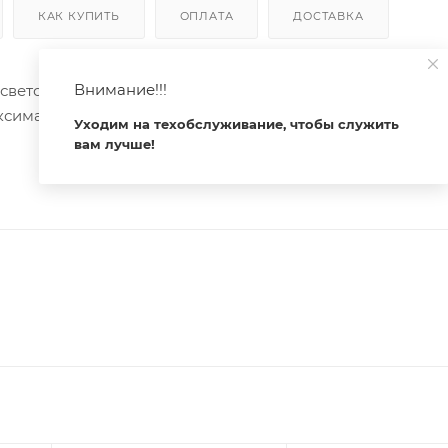
КАК КУПИТЬ
ОПЛАТА
ДОСТАВКА
Внимание!!!
светодиодной ленты (ШИМ). Питание/рабочее напряжени
аксимальная мощность 54-108W. Габариты 60x12.5x5 мм.
Уходим на техобслуживание, чтобы служить
вам лучше!