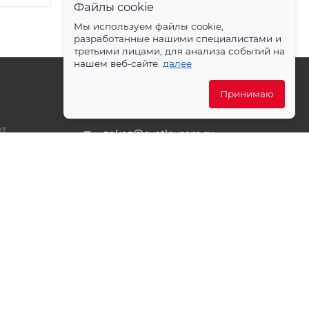
Файлы cookie
Мы используем файлы cookie,
разработанные нашими специалистами и
третьими лицами, для анализа событий на
нашем веб-сайте.
далее
Принимаю
+7 499 372-04-62
ет
zakaz@svetlovsem.ru
PDF
108811, г. Москва, Киевское
шоссе, 22-й километр, вл4,
блок Д, подъезд 20, эт. 4, офис
401 комн. 6