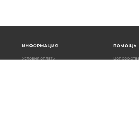
ИНФОРМАЦИЯ
ПОМОЩЬ
Условия оплаты
Вопрос-отв
Условия доставки
Каталоги в 
Гарантия на товар
Реквизиты
Политика