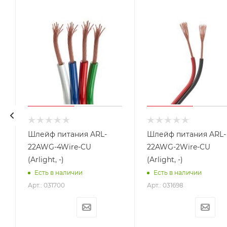
Шлейф питания ARL-
Шлейф питания ARL-
,
22AWG-4Wire-CU
22AWG-2Wire-CU
(Arlight, -)
(Arlight, -)
Есть в наличии
Есть в наличии
Арт.: 031700
Арт.: 031698