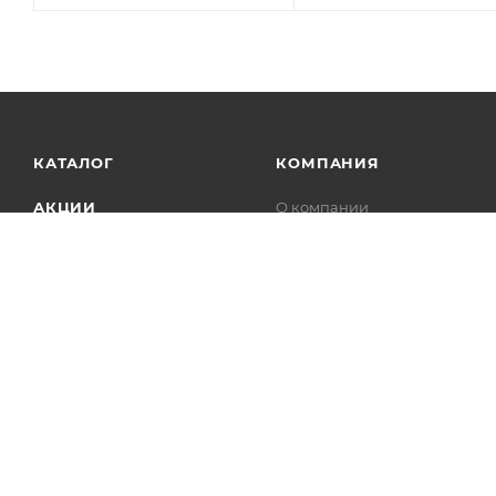
КАТАЛОГ
КОМПАНИЯ
АКЦИИ
О компании
Новости
УСЛУГИ
Статьи
БРЕНДЫ
Контакты
Лицензии
Сотрудничество