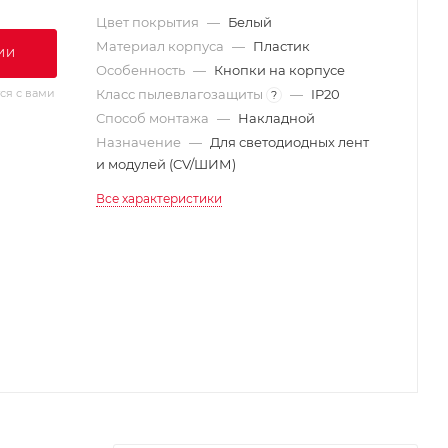
Цвет покрытия
—
Белый
Материал корпуса
—
Пластик
ИИ
Особенность
—
Кнопки на корпусе
ся с вами
Класс пылевлагозащиты
—
IP20
?
Способ монтажа
—
Накладной
Назначение
—
Для светодиодных лент
и модулей (CV/ШИМ)
Все характеристики