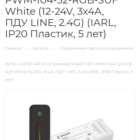
White (12-24V, 3x4A,
ПДУ LINE, 2.4G) (IARL,
IP20 Пластик, 5 лет)
—
—
Главная
Каталог
Управление светом и освещением
—
INTELLIGENT ARLIGHT Диммер SMART-SET-PWM-104-52-RGB-
SUF White (12-24V, 3x4A, ПДУ LINE, 2.4G) (IARL, IP20 Пластик, 5
лет)