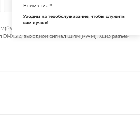
Внимание!!!
КАК КУПИТЬ
ОПЛАТА
ДОСТАВКА
Уходим на техобслуживание, чтобы служить
вам лучше!
(PWM) устройствам. Питание 12-36VDC. 3 канала, ток на
ал DMX512, выходной сигнал ШИМ(PWM). XLR3 разъем