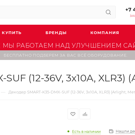
+7 
ЗА
 КУПИТЬ
БРЕНДЫ
КОМПАНИЯ
 МЫ РАБОТАЕМ НАД УЛУЧШЕНИЕМ САЙТ
БЕСПЛАТНО ПОДБЕРЕМ ЗА ВАС ВСЁ ОБОРУДОВАНИЕ.
F (12-36V, 3x10A, XLR3) (A
—
Декодер SMART-K35-DMX-SUF (12-36V, 3x10A, XLR3) (Arlight, Ме
Нашли де
Есть в наличии