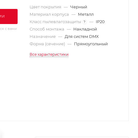
Цвет покрытия
—
Черный
Материал корпуса
—
Металл
ИИ
Класс пылевлагозащиты
—
IP20
?
ся с вами
Способ монтажа
—
Накладной
Назначение
—
Для систем DMX
Форма (сечение)
—
Прямоугольный
Все характеристики