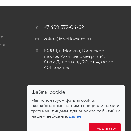
+7 499 372-04-62
ет
zakaz@svetlovsem.ru
PDF
108811, г. Москва, Киевское
шоссе, 22-й километр, вл4,
блок Д, подъезд 20, эт. 4, офис
401 комн. 6
Файлы cookie
Мы используем файлы cookie,
разработанные нашими специалистами и
третьими лицами, для анализа событий на
нашем веб-сайте.
далее
Принимаю