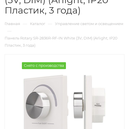
Пластик, 3 года)
—
—
Главная
Каталог
Управление светом и освещением
—
Панель Rotary SR-2836R-RF-IN White (3V, DIM) (Arlight, IP20
Пластик, 3 года)
Снято с производства