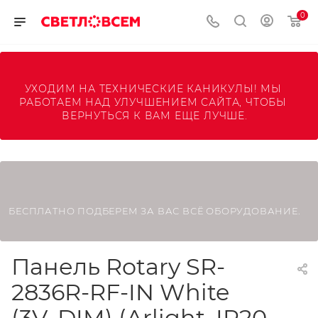
0
УХОДИМ НА ТЕХНИЧЕСКИЕ КАНИКУЛЫ! МЫ 
РАБОТАЕМ НАД УЛУЧШЕНИЕМ САЙТА, ЧТОБЫ 
ВЕРНУТЬСЯ К ВАМ ЕЩЕ ЛУЧШЕ.
БЕСПЛАТНО ПОДБЕРЕМ ЗА ВАС ВСЁ ОБОРУДОВАНИЕ.
Панель Rotary SR-
2836R-RF-IN White
(3V, DIM) (Arlight, IP20