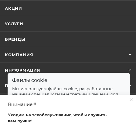
АКЦИИ
УСЛУГИ
БРЕНДЫ
КОМПАНИЯ
ИНФОРМАЦИЯ
Файлы cookie
ПОМОЩЬ
Мы используем файлы cookie, разработанные
нашими специалистами и третьими лицами, для
анализа событий на нашем веб-сайте.
далее
Внимание!!!
+7 499 372-04-62
Принимаю
Уходим на техобслуживание, чтобы служить
zakaz@svetlovsem.ru
вам лучше!
Главная
Каталог
Кабинет
Корзина
Избранные
108811, г. Москва, Киевское шоссе,