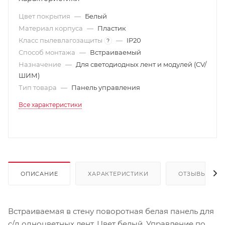
Цвет покрытия
—
Белый
Материал корпуса
—
Пластик
Класс пылевлагозащиты
—
IP20
?
Способ монтажа
—
Встраиваемый
Назначение
—
Для светодиодных лент и модулей (CV/
ШИМ)
Тип товара
—
Панель управления
Все характеристики
ОПИСАНИЕ
ХАРАКТЕРИСТИКИ
ОТЗЫВЫ
Встраиваемая в стену поворотная белая панель для
с/д одноцветных лент. Цвет белый. Управление по