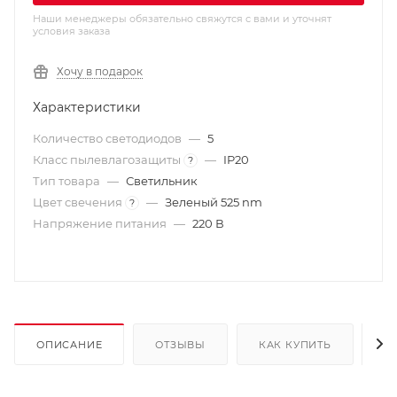
Мощность
Наши менеджеры обязательно свяжутся с вами и уточнят
условия заказа
Хочу в подарок
Характеристики
Количество светодиодов
—
5
Класс пылевлагозащиты
—
IP20
?
Тип товара
—
Светильник
Цвет свечения
—
Зеленый 525 nm
?
Напряжение питания
—
220 В
ОПИСАНИЕ
ОТЗЫВЫ
КАК КУПИТЬ
О