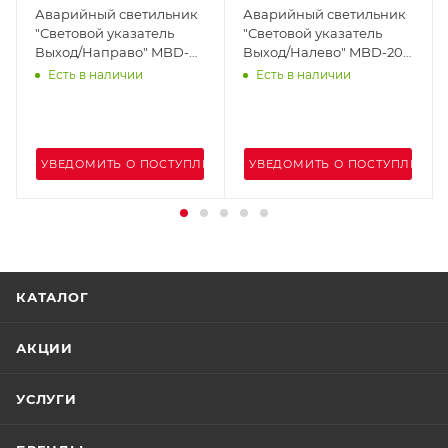
Аварийный светильник
Аварийный светильник
"Световой указатель
"Световой указатель
Выход/Направо" MBD-
Выход/Налево" MBD-200
200 E15
E18
Есть в наличии
Есть в наличии
ЕНИИ
УВЕДОМИТЬ О ПОСТУПЛЕНИИ
УВЕДОМИТЬ О ПОСТУПЛЕНИИ
КАТАЛОГ
АКЦИИ
УСЛУГИ