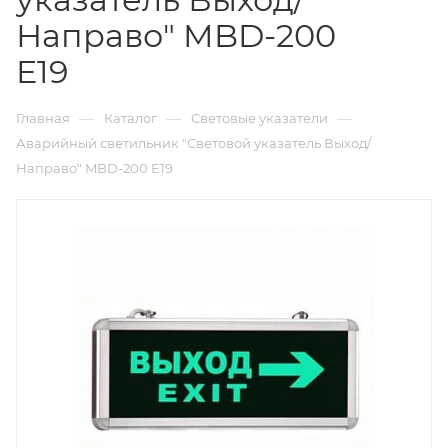
Направо" MBD-200
E19
—
—
—
Главная
Каталог
Световые указатели
Аварийный светильник "Световой указатель Выход/
Направо" MBD-200 E19