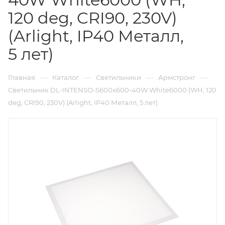
120 deg, CRI90, 230V)
(Arlight, IP40 Металл,
5 лет)
—
—
—
—
Главная
Каталог
Светильники
Армстронг
Светильник DL-INTENSO-S600x600-40W White6000 (WH, 120
deg, CRI90, 230V) (Arlight, IP40 Металл, 5 лет)