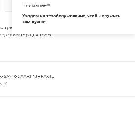
Внимание!!!
КАК КУПИТЬ
ОПЛАТА
ДОСТАВКА
Уходим на техобслуживание, чтобы служить
вам лучше!
х треков MAG-TRACK-2538. Длина троса 3 м. Выдерживае
с, фиксатор для троса.
63A56A7D80AABF43BEA3366EA2B7D0DC
,5 кб