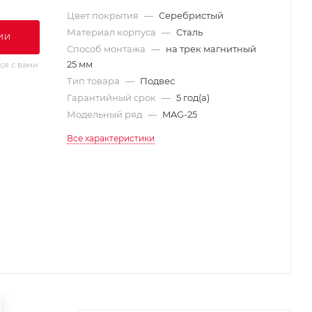
Цвет покрытия
—
Серебристый
Материал корпуса
—
Сталь
ИИ
Способ монтажа
—
на трек магнитный
25 мм
ся с вами
Тип товара
—
Подвес
Гарантийный срок
—
5 год(а)
Модельный ряд
—
MAG-25
Все характеристики