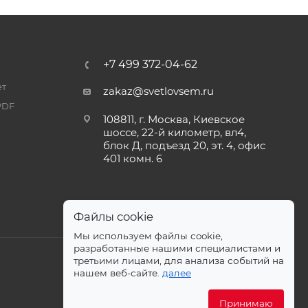
+7 499 372-04-62
ет
zakaz@svetlovsem.ru
PDF
108811, г. Москва, Киевское
шоссе, 22-й километр, вл4,
блок Д, подъезд 20, эт. 4, офис
401 комн. 6
Файлы cookie
Мы используем файлы cookie,
разработанные нашими специалистами и
третьими лицами, для анализа событий на
нашем веб-сайте.
далее
Принимаю