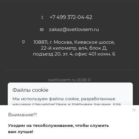
+7 499 372-04-62
zakaz@svetlovsem.ru
108811, г. Москва, Киевское шоссе,
22-й километр, вл4, блок Д,
подъезд 20, эт. 4, офис 401 комн. 6
svetlovsem.ru 2026 ©
Файлы cookie
Мы используем файлы cookie, разработанные
нашими специалистами и третьими лицами, для
анализа событий на нашем веб-сайте.
далее
Внимание!!!
Принимаю
Уходим на техобслуживание, чтобы служить
вам лучше!
Главная
Каталог
Кабинет
Корзина
Избранные