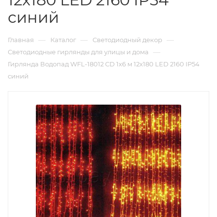
синий
—
—
—
Главная
Каталог
Светодиодный декор
—
Светодиодные гирлянды для улицы и дома
Гирлянда Водопад WFL-18012 CD 1х6 м 12х180 LED 2160 IP54
синий