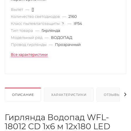
Вылет
—
[]
Количество светодиодов
—
2160
Класс пылевлагозащиты
—
IP54
?
Тип товара
—
Гирлянда
Модельный ряд
—
ВОДОПАД
Провод гирлянды
—
Прозрачный
Все характеристики
ОПИСАНИЕ
ХАРАКТЕРИСТИКИ
ОТЗЫВЫ
Гирлянда Водопад WFL-
18012 CD 1х6 м 12х180 LED