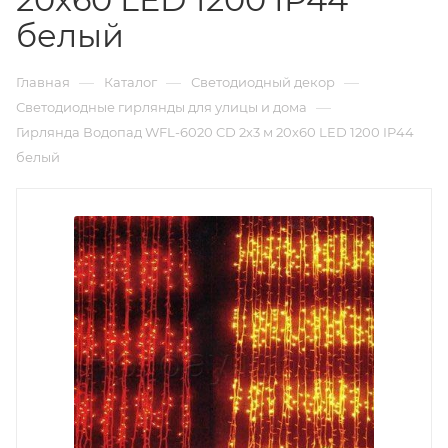
белый
—
—
—
Главная
Каталог
Светодиодный декор
—
Светодиодные гирлянды для улицы и дома
Гирлянда Водопад WFL-6020 CD 2х3 м 20х60 LED 1200 IP44
белый