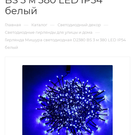
белый
—
—
—
Главная
Каталог
Светодиодный декор
—
Светодиодные гирлянды для улицы и дома
Гирлянда Мишура светодиодная D2380 BS 3 м 380 LED IP54
белый