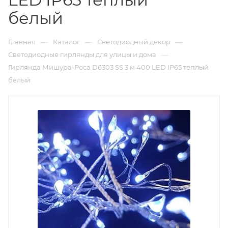
белый
—
—
—
Главная
Каталог
Светодиодный декор
—
Светодиодные гирлянды для улицы и дома
Гирлянда Мишура-Роса D6303 SS 3 м 400 LED IP65 теплый
белый