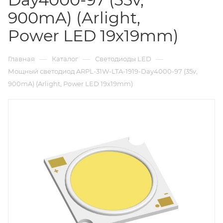
900mA) (Arlight,
Power LED 19х19mm)
—
—
—
Главная
Каталог
Светодиоды LED
Мощный светодиод ARPL-31W-LTA-1919-Day4000-97 (35v,
900mA) (Arlight, Power LED 19х19mm)