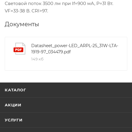
Световой поток 3500 лм при If=900 мА, P=31 Вт.
VF=33-38 В. CRI>97.
Документы
Datasheet_power-LED_ARPL-25_31W-LTA-
1919-97_034479.pdf
149 кб
КАТАЛОГ
АКЦИИ
УСЛУГИ