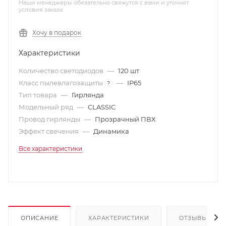
Наши менеджеры обязательно свяжутся с вами и уточнят
условия заказа
Хочу в подарок
Характеристики
Количество светодиодов
—
120 шт
Класс пылевлагозащиты
—
IP65
?
Тип товара
—
Гирлянда
Модельный ряд
—
CLASSIC
Провод гирлянды
—
Прозрачный ПВХ
Эффект свечения
—
Динамика
Все характеристики
ОПИСАНИЕ
ХАРАКТЕРИСТИКИ
ОТЗЫВЫ