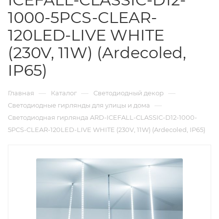
1000-5PCS-CLEAR-
120LED-LIVE WHITE
(230V, 11W) (Ardecoled,
IP65)
—
—
—
Главная
Каталог
Светодиодный декор
—
Светодиодные гирлянды для улицы и дома
Светодиодная гирлянда ARD-ICEFALL-CLASSIC-D12-1000-
5PCS-CLEAR-120LED-LIVE WHITE (230V, 11W) (Ardecoled, IP65)