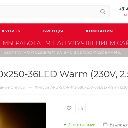
+7 
ЗА
 КУПИТЬ
БРЕНДЫ
КОМПАНИЯ
 МЫ РАБОТАЕМ НАД УЛУЧШЕНИЕМ САЙТ
БЕСПЛАТНО ПОДБЕРЕМ ЗА ВАС ВСЁ ОБОРУДОВАНИЕ.
250-36LED Warm (230V, 2.5
—
дные фигуры
Фигура ARD-STAR-M3-380x250-36LED Warm (230V, 
Нашли де
Есть в наличии