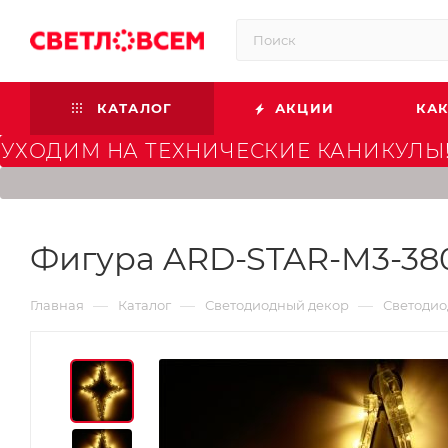
КАТАЛОГ
АКЦИИ
КАК
УХОДИМ НА ТЕХНИЧЕСКИЕ КАНИКУЛЫ!
Фигура ARD-STAR-M3-380x
—
—
—
Главная
Каталог
Светодиодный декор
Светодио