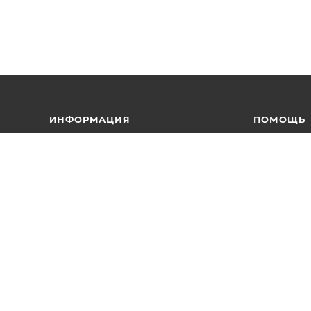
ИНФОРМАЦИЯ
ПОМОЩЬ
Условия оплаты
Вопрос-отв
Условия доставки
Каталоги в 
Гарантия на товар
Реквизиты
Политика