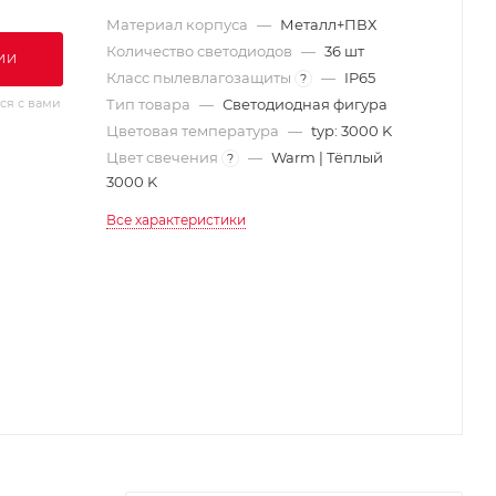
Материал корпуса
—
Металл+ПВХ
Количество светодиодов
—
36 шт
ИИ
Класс пылевлагозащиты
—
IP65
?
ся с вами
Тип товара
—
Светодиодная фигура
Цветовая температура
—
typ: 3000 K
Цвет свечения
—
Warm | Тёплый
?
3000 K
Все характеристики