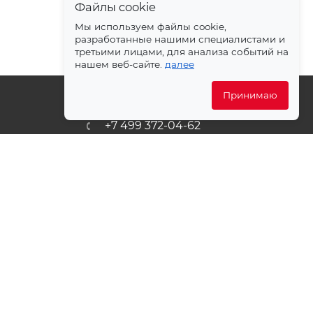
Файлы cookie
Мы используем файлы cookie,
разработанные нашими специалистами и
третьими лицами, для анализа событий на
нашем веб-сайте.
далее
Принимаю
+7 499 372-04-62
ет
zakaz@svetlovsem.ru
PDF
108811, г. Москва, Киевское
шоссе, 22-й километр, вл4,
блок Д, подъезд 20, эт. 4, офис
401 комн. 6