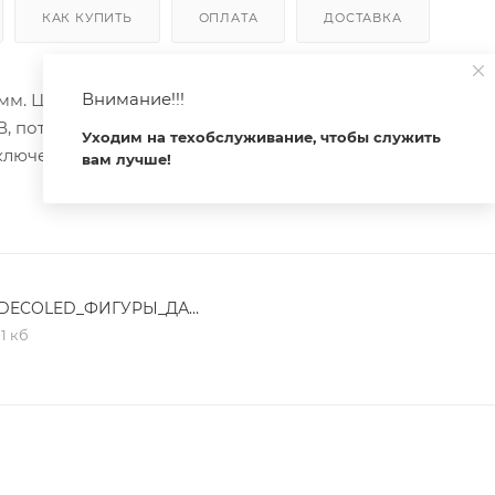
КАК КУПИТЬ
ОПЛАТА
ДОСТАВКА
Внимание!!!
мм. Цвет светодиодов ТЕПЛЫЙ БЕЛЫЙ (3000 К), постоя
В, потребляемая мощность 2.5 Вт, степень пылевлагозащи
Уходим на техобслуживание, чтобы служить
ючения к сети 230 В (без вилки питания).
вам лучше!
ARDECOLED_ФИГУРЫ_ДАТАШИТ_025314.pdf
,1 кб