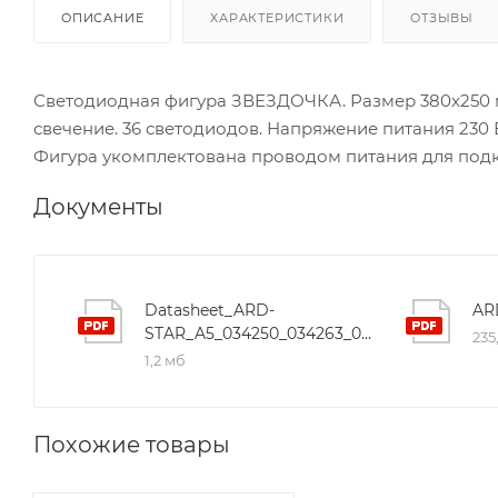
ОПИСАНИЕ
ХАРАКТЕРИСТИКИ
ОТЗЫВЫ
Светодиодная фигура ЗВЕЗДОЧКА. Размер 380x250 
свечение. 36 светодиодов. Напряжение питания 230 
Фигура укомплектована проводом питания для подкл
Документы
Datasheet_ARD-
STAR_A5_034250_034263_025312_034248_025313_034247_025314_034246.pdf
235
1,2 мб
Похожие товары