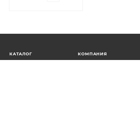
КАТАЛОГ
КОМПАНИЯ
АКЦИИ
О компании
Новости
УСЛУГИ
Статьи
БРЕНДЫ
Контакты
Лицензии
Сотрудничество