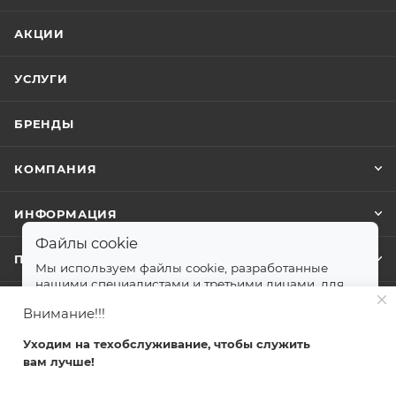
АКЦИИ
УСЛУГИ
БРЕНДЫ
КОМПАНИЯ
ИНФОРМАЦИЯ
Файлы cookie
ПОМОЩЬ
Мы используем файлы cookie, разработанные
нашими специалистами и третьими лицами, для
анализа событий на нашем веб-сайте.
далее
Внимание!!!
+7 499 372-04-62
Принимаю
Уходим на техобслуживание, чтобы служить
zakaz@svetlovsem.ru
вам лучше!
Главная
Каталог
Кабинет
Корзина
Избранные