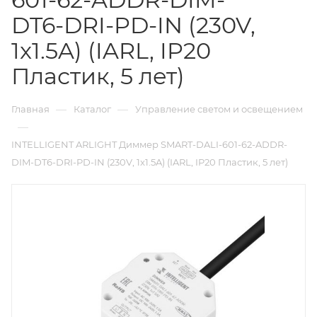
DT6-DRI-PD-IN (230V,
1x1.5A) (IARL, IP20
Пластик, 5 лет)
—
—
Главная
Каталог
Управление светом и освещением
—
INTELLIGENT ARLIGHT Диммер SMART-DALI-601-62-ADDR-
DIM-DT6-DRI-PD-IN (230V, 1x1.5A) (IARL, IP20 Пластик, 5 лет)