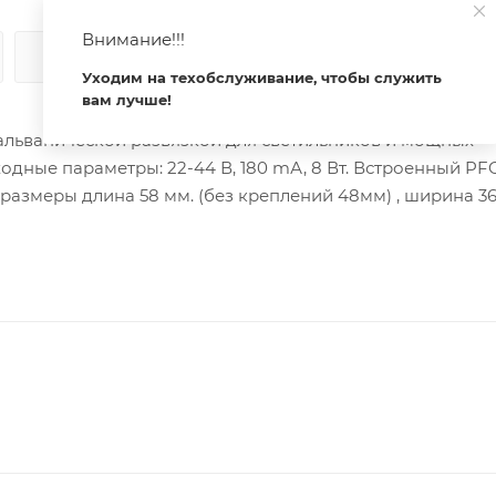
Внимание!!!
КАК КУПИТЬ
ОПЛАТА
ДОСТАВКА
Уходим на техобслуживание, чтобы служить
вам лучше!
гальванической развязкой для светильников и мощных
дные параметры: 22-44 В, 180 mА, 8 Вт. Встроенный PFC 
размеры длина 58 мм. (без креплений 48мм) , ширина 36