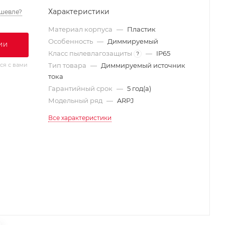
Характеристики
шевле?
Материал корпуса
—
Пластик
Особенность
—
Диммируемый
ИИ
Класс пылевлагозащиты
—
IP65
?
ся с вами
Тип товара
—
Диммируемый источник
тока
Гарантийный срок
—
5 год(а)
Модельный ряд
—
ARPJ
Все характеристики