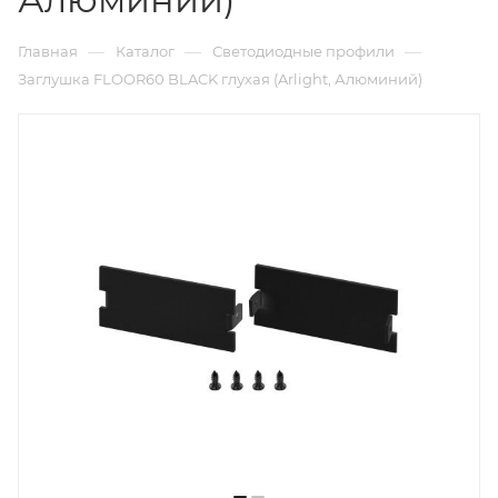
—
—
—
Главная
Каталог
Светодиодные профили
Заглушка FLOOR60 BLACK глухая (Arlight, Алюминий)