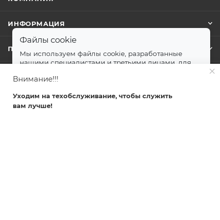
ИНФОРМАЦИЯ
Файлы cookie
ПОМОЩЬ
Мы используем файлы cookie, разработанные
нашими специалистами и третьими лицами, для
анализа событий на нашем веб-сайте.
далее
Внимание!!!
+7 499 372-04-62
Принимаю
Уходим на техобслуживание, чтобы служить
zakaz@svetlovsem.ru
вам лучше!
Главная
Каталог
Кабинет
Корзина
Избранные
108811, г. Москва, Киевское шоссе,
22-й километр, вл4, блок Д,
подъезд 20, эт. 4, офис 401 комн. 6
svetlovsem.ru 2026 ©