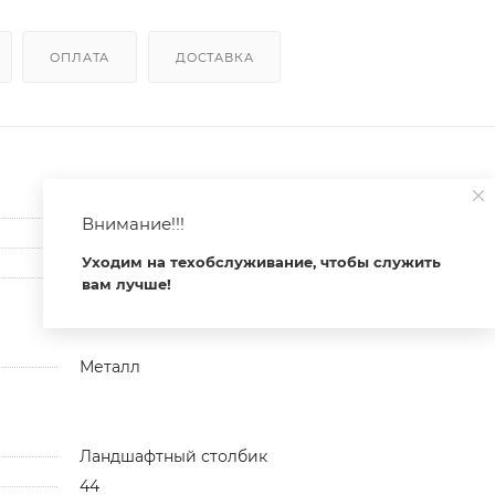
ОПЛАТА
ДОСТАВКА
220-240
Внимание!!!
100
Уходим на техобслуживание, чтобы служить
100
вам лучше!
Металл
Ландшафтный столбик
44