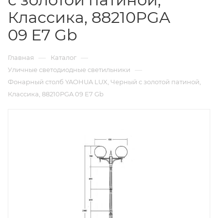
Классика, 88210PGA
09 Е7 Gb
—
—
Главная
Каталог
—
Уличные светодиодные светильники
Фонарный столб YAOHUA LUX, Черный с золотой патиной,
Классика, 88210PGA 09 Е7 Gb