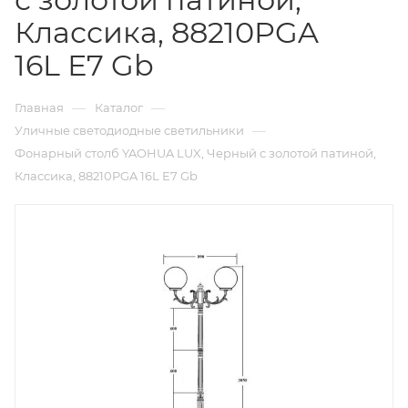
Классика, 88210PGA
16L Е7 Gb
—
—
Главная
Каталог
—
Уличные светодиодные светильники
Фонарный столб YAOHUA LUX, Черный с золотой патиной,
Классика, 88210PGA 16L Е7 Gb