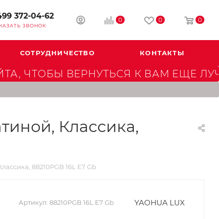
499 372-04-62
0
0
0
КАЗАТЬ ЗВОНОК
СОТРУДНИЧЕСТВО
КОНТАКТЫ
А, ЧТОБЫ ВЕРНУТЬСЯ К ВАМ ЕЩЕ ЛУ
тиной, Классика,
лассика, 88210PGB 16L Е7 Gb
YAOHUA LUX
Артикул:
88210PGB 16L Е7 Gb