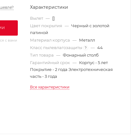
Характеристики
шевле?
Вылет
—
[]
Цвет покрытия
—
Черный с золотой
ИИ
патиной
Материал корпуса
—
Металл
ся с вами
Класс пылевлагозащиты
—
44
?
Тип товара
—
Фонарный столб
Гарантийный срок
—
Корпус - 5 лет
Покрытие - 2 года Электротехническая
часть - 3 года
Все характеристики