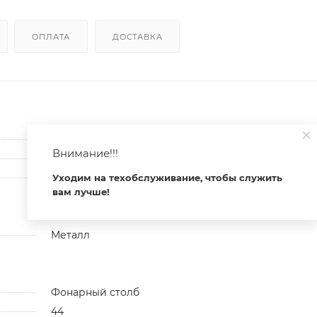
ОПЛАТА
ДОСТАВКА
220-240
Внимание!!!
100
300
Уходим на техобслуживание, чтобы служить
вам лучше!
Металл
Фонарный столб
44