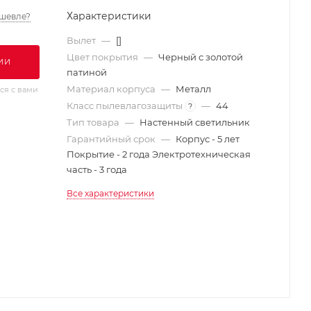
Характеристики
шевле?
Вылет
—
[]
Цвет покрытия
—
Черный с золотой
ИИ
патиной
Материал корпуса
—
Металл
ся с вами
Класс пылевлагозащиты
—
44
?
Тип товара
—
Настенный светильник
Гарантийный срок
—
Корпус - 5 лет
Покрытие - 2 года Электротехническая
часть - 3 года
Все характеристики