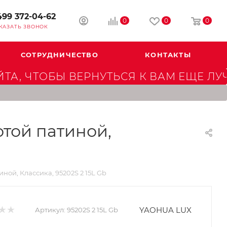
499 372-04-62
0
0
0
КАЗАТЬ ЗВОНОК
СОТРУДНИЧЕСТВО
КОНТАКТЫ
А, ЧТОБЫ ВЕРНУТЬСЯ К ВАМ ЕЩЕ ЛУ
той патиной,
ой, Классика, 95202S 2 15L Gb
YAOHUA LUX
Артикул:
95202S 2 15L Gb