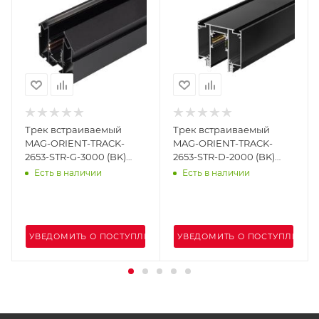
Трек встраиваемый
Трек встраиваемый
MAG-ORIENT-TRACK-
MAG-ORIENT-TRACK-
2653-STR-G-3000 (BK)
2653-STR-D-2000 (BK)
(Arlight, IP20 Металл, 3
(Arlight, IP20 Металл, 3
Есть в наличии
Есть в наличии
года)
года)
ЕНИИ
УВЕДОМИТЬ О ПОСТУПЛЕНИИ
УВЕДОМИТЬ О ПОСТУПЛЕНИИ