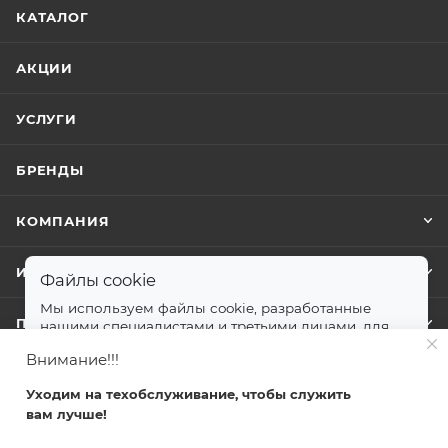
КАТАЛОГ
АКЦИИ
УСЛУГИ
БРЕНДЫ
КОМПАНИЯ
ИНФОРМАЦИЯ
Файлы cookie
Мы используем файлы cookie, разработанные
ПОМОЩЬ
нашими специалистами и третьими лицами, для
анализа событий на нашем веб-сайте.
далее
Внимание!!!
Принимаю
Уходим на техобслуживание, чтобы служить
+7 499 372-04-62
вам лучше!
Главная
Каталог
Кабинет
Корзина
Избранные
zakaz@svetlovsem.ru