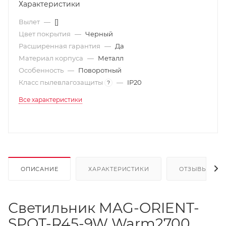
Характеристики
Вылет
—
[]
Цвет покрытия
—
Черный
Расширенная гарантия
—
Да
Материал корпуса
—
Металл
Особенность
—
Поворотный
Класс пылевлагозащиты
—
IP20
?
Все характеристики
ОПИСАНИЕ
ХАРАКТЕРИСТИКИ
ОТЗЫВЫ
Светильник MAG-ORIENT-
SPOT-R45-9W Warm2700