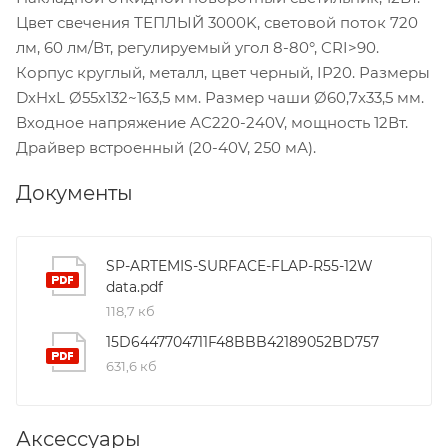
Цвет свечения ТЕПЛЫЙ 3000K, световой поток 720
лм, 60 лм/Вт, регулируемый угол 8-80°, CRI>90.
Корпус круглый, металл, цвет черный, IP20. Размеры
DxHxL Ø55x132~163,5 мм. Размер чаши Ø60,7x33,5 мм.
Входное напряжение AC220-240V, мощность 12Вт.
Драйвер встроенный (20-40V, 250 мА).
Документы
SP-ARTEMIS-SURFACE-FLAP-R55-12W
data.pdf
118,7 кб
15D6447704711F48BBB42189052BD757
631,6 кб
Аксессуары