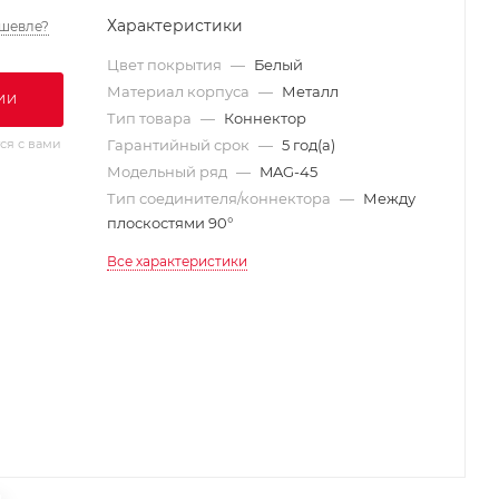
Характеристики
шевле?
Цвет покрытия
—
Белый
Материал корпуса
—
Металл
ИИ
Тип товара
—
Коннектор
ся с вами
Гарантийный срок
—
5 год(а)
Модельный ряд
—
MAG-45
Тип соединителя/коннектора
—
Между
плоскостями 90°
Все характеристики