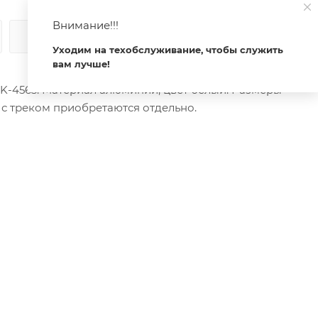
Внимание!!!
КАК КУПИТЬ
ОПЛАТА
ДОСТАВКА
Уходим на техобслуживание, чтобы служить
вам лучше!
K-4563. Материал алюминий, цвет белый. Размеры
 с треком приобретаются отдельно.