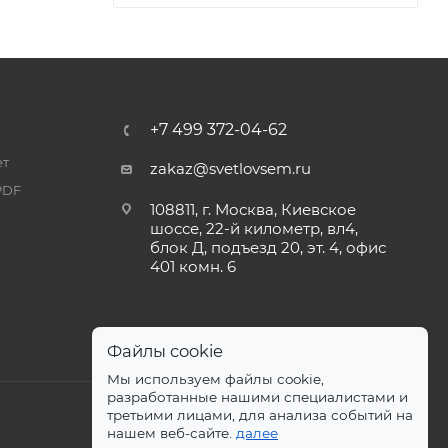
+7 499 372-04-62
ет
zakaz@svetlovsem.ru
PDF
108811, г. Москва, Киевское
шоссе, 22-й километр, вл4,
блок Д, подъезд 20, эт. 4, офис
401 комн. 6
Файлы cookie
Мы используем файлы cookie,
разработанные нашими специалистами и
третьими лицами, для анализа событий на
нашем веб-сайте.
далее