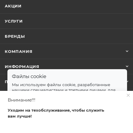
АКЦИИ
УСЛУГИ
БРЕНДЫ
КОМПАНИЯ
ИНФОРМАЦИЯ
Файлы cookie
ПОМОЩЬ
Мы используем файлы cookie, разработанные
нашими специалистами и третьими лицами, для
анализа событий на нашем веб-сайте.
далее
Внимание!!!
+7 499 372-04-62
Принимаю
Уходим на техобслуживание, чтобы служить
zakaz@svetlovsem.ru
вам лучше!
Главная
Каталог
Кабинет
Корзина
Избранные
108811, г. Москва, Киевское шоссе,