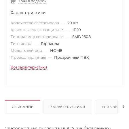
Хочу в подарок
Характеристики
Количество светодиодов
—
20 шт
Класс пылевлагозащиты
—
IP20
?
Типоразмер светодиода
—
SMD 1608
?
Тип товара
—
Гирлянда
Модельный ряд
—
HOME
Провод гирлянды
—
Прозрачный ПВХ
Все характеристики
ОПИСАНИЕ
ХАРАКТЕРИСТИКИ
ОТЗЫВЫ
Светодиодная гирлянда РОСА (на батарейках)