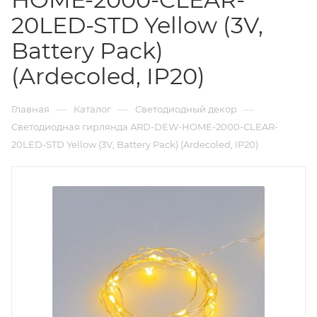
20LED-STD Yellow (3V,
Battery Pack)
(Ardecoled, IP20)
—
—
—
Главная
Каталог
Светодиодный декор
Светодиодная гирлянда ARD-DEW-HOME-2000-CLEAR-
20LED-STD Yellow (3V, Battery Pack) (Ardecoled, IP20)