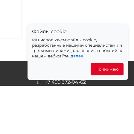
Арт.: 050221
Есть в наличии
Арт.: 050224
Файлы cookie
Мы используем файлы cookie,
разработанные нашими специалистами и
третьими лицами, для анализа событий на
нашем веб-сайте.
далее
Принимаю
+7 499 372-04-62
ет
zakaz@svetlovsem.ru
PDF
108811, г. Москва, Киевское
шоссе, 22-й километр, вл4,
блок Д, подъезд 20, эт. 4, офис
401 комн. 6