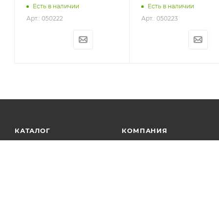
Есть в наличии
Есть в наличии
Арт.: 050222
Арт.: 050223
КАТАЛОГ
КОМПАНИЯ
АКЦИИ
О компании
Новости
УСЛУГИ
Статьи
БРЕНДЫ
Контакты
Лицензии
Сотрудничество