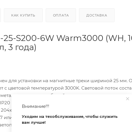
КАК КУПИТЬ
ОПЛАТА
ДОСТАВКА
-25-S200-6W Warm3000 (WH, 
л, 3 года)
н для установки на магнитные треки шириной 25 мм. 
т с цветовой температурой 3000K. Световой поток соста
з металла и окрашен в белый цвет, что делает его униве
IP20 позволяет использовать светильник в помещениях 
Внимание!!!
т 204x20x46 мм. Напряжение питания — 24V, а диммиров
Уходим на техобслуживание, чтобы служить
 или 027633, который приобретается отдельно. Драйве
вам лучше!
ветопередачи CRI превышает 90, что гарантирует высок