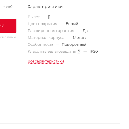
Характеристики
шевле?
Вылет
—
[]
Цвет покрытия
—
Белый
ИИ
Расширенная гарантия
—
Да
ся с вами
Материал корпуса
—
Металл
Особенность
—
Поворотный
Класс пылевлагозащиты
—
IP20
?
Все характеристики