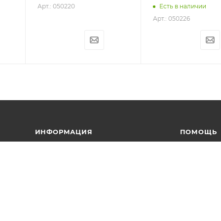
Арт.: 050220
Есть в наличии
Арт.: 050226
ИНФОРМАЦИЯ
ПОМОЩЬ
Условия оплаты
Вопрос-отв
Условия доставки
Каталоги в 
Гарантия на товар
Реквизиты
Политика