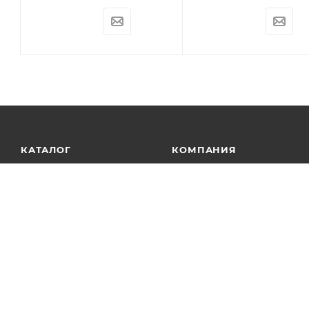
КАТАЛОГ
КОМПАНИЯ
АКЦИИ
О компании
Новости
УСЛУГИ
Статьи
БРЕНДЫ
Контакты
Лицензии
Сотрудничество