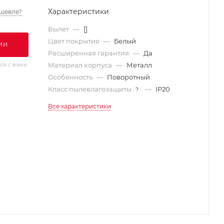
Характеристики
шевле?
Вылет
—
[]
Цвет покрытия
—
Белый
ИИ
Расширенная гарантия
—
Да
ся с вами
Материал корпуса
—
Металл
Особенность
—
Поворотный
Класс пылевлагозащиты
—
IP20
?
Все характеристики