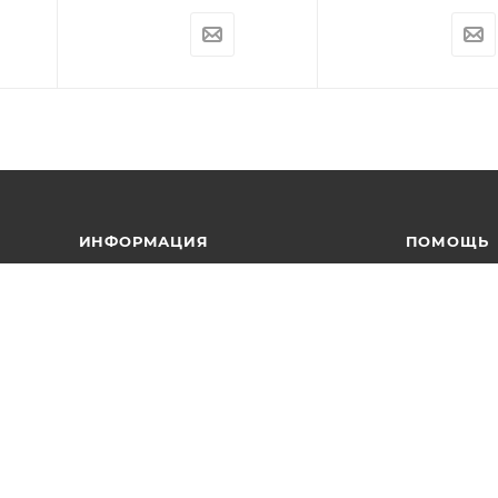
ИНФОРМАЦИЯ
ПОМОЩЬ
Условия оплаты
Вопрос-отв
Условия доставки
Каталоги в 
Гарантия на товар
Реквизиты
Политика