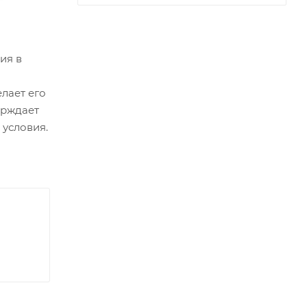
ия в
лает его
ерждает
 условия.