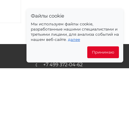
Файлы cookie
Мы используем файлы cookie,
разработанные нашими специалистами и
третьими лицами, для анализа событий на
нашем веб-сайте.
далее
Принимаю
+7 499 372-04-62
ет
zakaz@svetlovsem.ru
PDF
108811, г. Москва, Киевское
шоссе, 22-й километр, вл4,
блок Д, подъезд 20, эт. 4, офис
401 комн. 6