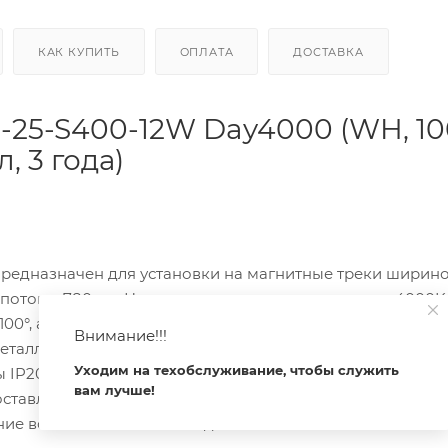
КАК КУПИТЬ
ОПЛАТА
ДОСТАВКА
25-S400-12W Day4000 (WH, 10
л, 3 года)
едназначен для установки на магнитные треки ширино
поток в 780 лм. Цветовая температура составляет 4000K,
 100°, а индекс цветопередачи CRI превышает 90, что гар
Внимание!!!
еталла и окрашен в белый цвет, что позволяет ему гарм
Уходим на техобслуживание, чтобы служить
ы IP20 указывает на возможность использования в поме
вам лучше!
ставляют 404x20x46 мм, а входное напряжение — 24V. 
ие возможно только с моделями 026407 и 027633.