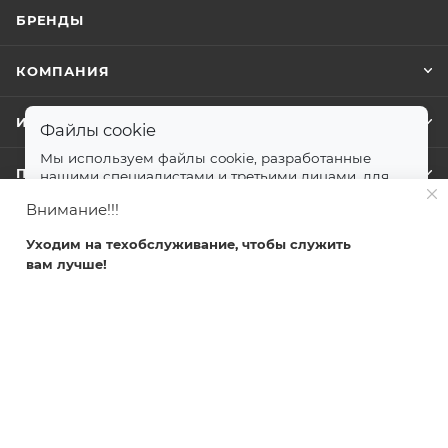
БРЕНДЫ
КОМПАНИЯ
ИНФОРМАЦИЯ
Файлы cookie
Мы используем файлы cookie, разработанные
ПОМОЩЬ
нашими специалистами и третьими лицами, для
анализа событий на нашем веб-сайте.
далее
Внимание!!!
Принимаю
Уходим на техобслуживание, чтобы служить
+7 499 372-04-62
вам лучше!
Главная
Каталог
Кабинет
Корзина
Избранные
zakaz@svetlovsem.ru
108811, г. Москва, Киевское шоссе,
22-й километр, вл4, блок Д,
подъезд 20, эт. 4, офис 401 комн. 6