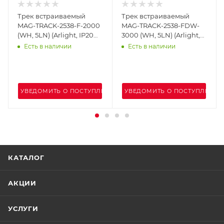
Трек встраиваемый
Трек встраиваемый
MAG-TRACK-2538-F-2000
MAG-TRACK-2538-FDW-
(WH, 5LN) (Arlight, IP20
3000 (WH, 5LN) (Arlight,
Металл, 3 года)
IP20 Металл, 3 года)
Есть в наличии
Есть в наличии
ЕНИИ
УВЕДОМИТЬ О ПОСТУПЛЕНИИ
УВЕДОМИТЬ О ПОСТУПЛЕНИИ
КАТАЛОГ
АКЦИИ
УСЛУГИ