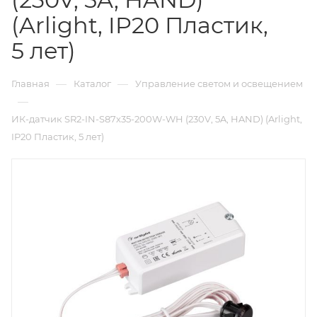
(Arlight, IP20 Пластик,
5 лет)
—
—
Главная
Каталог
Управление светом и освещением
—
ИК-датчик SR2-IN-S87x35-200W-WH (230V, 5A, HAND) (Arlight,
IP20 Пластик, 5 лет)