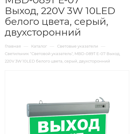
Выход, 220V 3W 10LED
белого цвета, серый,
двухсторонний
—
—
—
Главная
Каталог
Световые указатели
Светильник "Световой указатель", MBD-089T Е-07 Выход,
220V 3W 10LED белого цвета, серый, двухсторонний