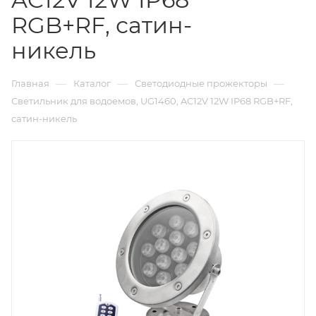
RGB+RF, сатин-
никель
—
—
—
Главная
Каталог
Светодиодные прожекторы
Светильник для водоемов, UG1460, AC12V 12W IP68 RGB+RF,
сатин-никель