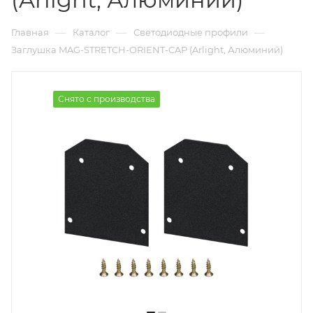
—
—
—
Главная
Каталог
Светодиодные профили
Заглушка MAG-STRETCH-ORIENT-CAP (Arlight, Алюминий)
Снято с производства