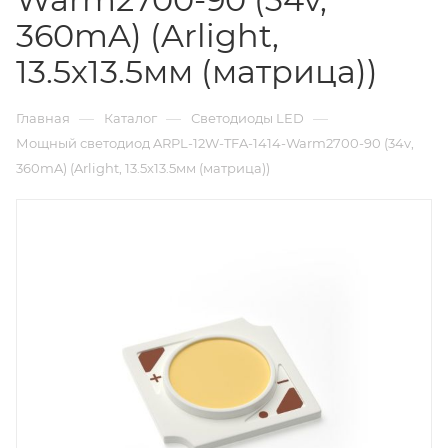
360mA) (Arlight,
13.5х13.5мм (матрица))
—
—
—
Главная
Каталог
Светодиоды LED
Мощный светодиод ARPL-12W-TFA-1414-Warm2700-90 (34v,
360mA) (Arlight, 13.5х13.5мм (матрица))