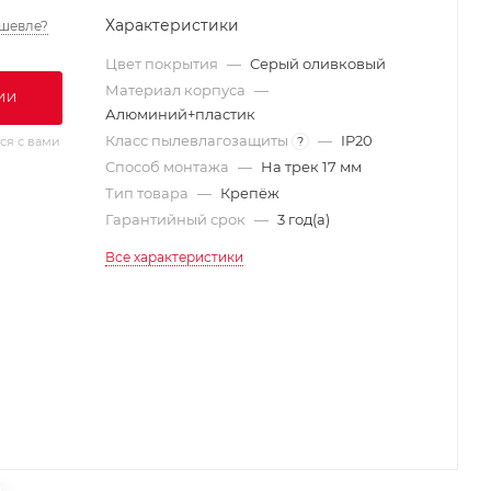
Характеристики
шевле?
Цвет покрытия
—
Серый оливковый
Материал корпуса
—
ИИ
Алюминий+пластик
Класс пылевлагозащиты
—
IP20
?
ся с вами
Способ монтажа
—
На трек 17 мм
Тип товара
—
Крепёж
Гарантийный срок
—
3 год(а)
Все характеристики