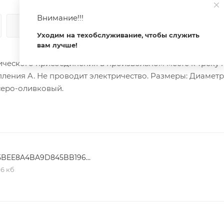
Внимание!!!
КАК КУПИТЬ
ОПЛАТА
ДОСТАВКА
Уходим на техобслуживание, чтобы служить
вам лучше!
ического присоединения в произвольном месте к треку 
ления A. Не проводит электричество. Размеры: Диаметр
 серо-оливковый.
E35BEE8A4BA9D845BB1963FD8BBC4F68
,6 кб