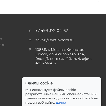
+7 499 372-04-62
ет
zakaz@svetlovsem.ru
PDF
108811, г. Москва, Киевское
шоссе, 22-й километр, вл4,
блок Д, подъезд 20, эт. 4, офис
401 комн. 6
Файлы cookie
Мы используем файлы cookie,
разработанные нашими специалистами и
третьими лицами, для анализа событий на
нашем веб-сайте.
далее