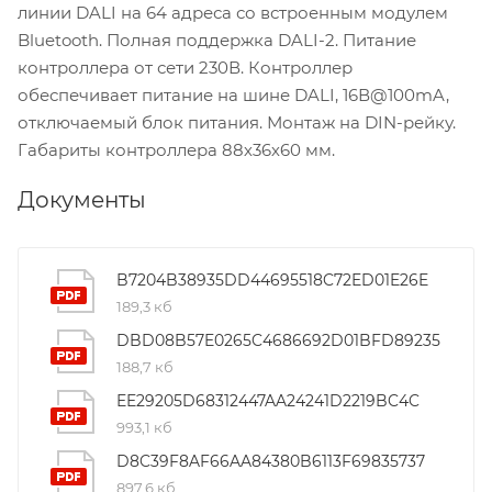
линии DALI на 64 адреса со встроенным модулем
Bluetooth. Полная поддержка DALI-2. Питание
контроллера от сети 230В. Контроллер
обеспечивает питание на шине DALI, 16В@100mA,
отключаемый блок питания. Монтаж на DIN-рейку.
Габариты контроллера 88х36х60 мм.
Документы
B7204B38935DD44695518C72ED01E26E
189,3 кб
DBD08B57E0265C4686692D01BFD89235
188,7 кб
EE29205D68312447AA24241D2219BC4C
993,1 кб
D8C39F8AF66AA84380B6113F69835737
897,6 кб