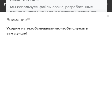
ПОМОЩЬ
Мы используем файлы cookie, разработанные
нашими специалистами и третьими лицами, для
анализа событий на нашем веб-сайте.
далее
Внимание!!!
+7 499 372-04-62
Принимаю
Уходим на техобслуживание, чтобы служить
zakaz@svetlovsem.ru
вам лучше!
Главная
Каталог
Кабинет
Корзина
Избранные
108811, г. Москва, Киевское шоссе,
22-й километр, вл4, блок Д,
подъезд 20, эт. 4, офис 401 комн. 6
svetlovsem.ru 2026 ©