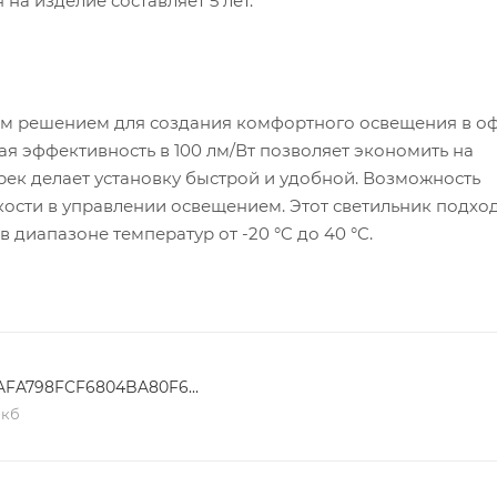
на изделие составляет 5 лет.
м решением для создания комфортного освещения в оф
ая эффективность в 100 лм/Вт позволяет экономить на
рек делает установку быстрой и удобной. Возможность
ости в управлении освещением. Этот светильник подход
 диапазоне температур от -20 °C до 40 °C.
FEAFA798FCF6804BA80F696808C068D1
 кб