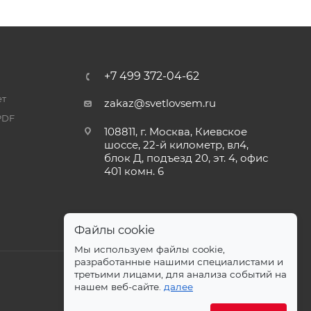
+7 499 372-04-62
ет
zakaz@svetlovsem.ru
PDF
108811, г. Москва, Киевское
шоссе, 22-й километр, вл4,
блок Д, подъезд 20, эт. 4, офис
401 комн. 6
Файлы cookie
Мы используем файлы cookie,
разработанные нашими специалистами и
третьими лицами, для анализа событий на
нашем веб-сайте.
далее