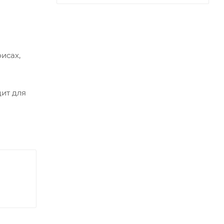
исах,
ит для