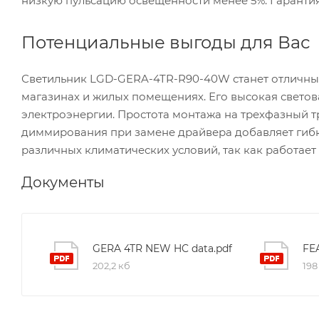
низкую пульсацию освещенности менее 5%. Гарантия 
Потенциальные выгоды для Вас
Светильник LGD-GERA-4TR-R90-40W станет отличны
магазинах и жилых помещениях. Его высокая светов
электроэнергии. Простота монтажа на трехфазный т
диммирования при замене драйвера добавляет гибк
различных климатических условий, так как работает в
Документы
GERA 4TR NEW HC data.pdf
202,2 кб
198