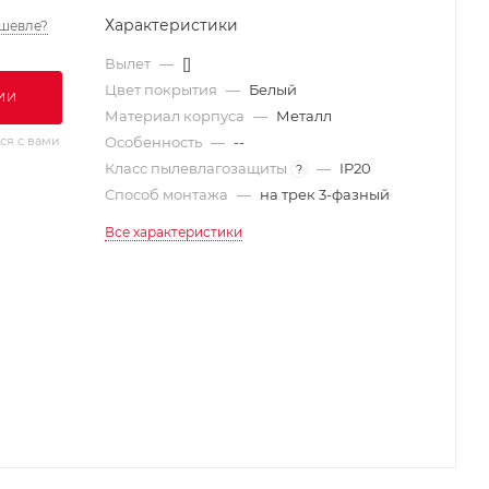
Характеристики
шевле?
Вылет
—
[]
Цвет покрытия
—
Белый
ИИ
Материал корпуса
—
Металл
ся с вами
Особенность
—
--
Класс пылевлагозащиты
—
IP20
?
Способ монтажа
—
на трек 3-фазный
Все характеристики