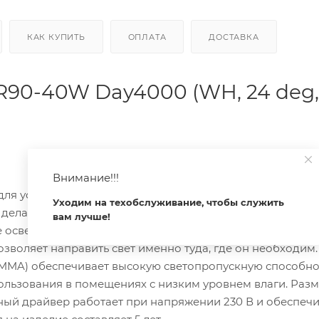
КАК КУПИТЬ
ОПЛАТА
ДОСТАВКА
90-40W Day4000 (WH, 24 deg,
Внимание!!!
я установки на трековые системы и обеспечивает мощ
Уходим на техобслуживание, чтобы служить
то делает его идеальным для освещения различных простр
вам лучше!
 освещение, а индекс цветопередачи CRI более 90 гара
озволяет направить свет именно туда, где он необходим
PMMA) обеспечивает высокую светопропускную способно
пользования в помещениях с низким уровнем влаги. Раз
нный драйвер работает при напряжении 230 В и обеспеч