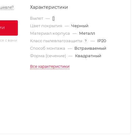
Характеристики
шевле?
Вылет
—
[]
Цвет покрытия
—
Черный
ИИ
Материал корпуса
—
Металл
ся с вами
Класс пылевлагозащиты
—
IP20
?
Способ монтажа
—
Встраиваемый
Форма (сечение)
—
Квадратный
Все характеристики