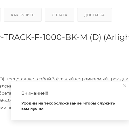
КАК КУПИТЬ
ОПЛАТА
ДОСТАВКА
TRACK-F-1000-BK-M (D) (Arligh
) представляет собой 3-фазный встраиваемый трек дли
вленный из металла, он обеспечивает надежность и
Внимание!!!
ретаются отдельно, что позволяет адаптировать систем
6x32.5 мм, а ширина встраиваемой части — 31.3 мм. При
Уходим на техобслуживание, чтобы служить
ии возможно отличие по цвету, что стоит учитывать при
вам лучше!