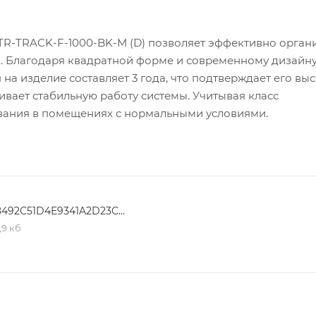
R-TRACK-F-1000-BK-M (D) позволяет эффективно орган
а. Благодаря квадратной форме и современному дизайну
 на изделие составляет 3 года, что подтверждает его вы
ивает стабильную работу системы. Учитывая класс
ования в помещениях с нормальными условиями.
558492C51D4E9341A2D23C0D3159EB08
,9 кб