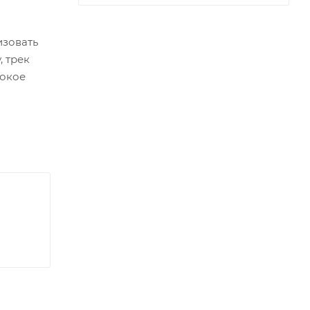
изовать
, трек
сокое