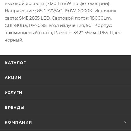
высокой яркости (>120 Lm/W по фотометрии).
Напряжение : 85-277V/AC. 150W, 6000К, Источник
света: SMD2835 LED. Световой поток: 18000Lm,
CRI>80Ra, PF>0,95, Угол излучения, 90° Корпус:
алюминиевый сплав, Размер: 342*155мм. IP65. Цвет:
черный.
КАТАЛОГ
АКЦИИ
УСЛУГИ
БРЕНДЫ
КОМПАНИЯ