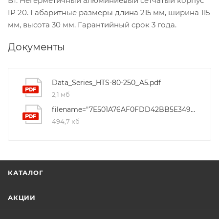
Вт. Негерметичный алюминиевый сетчатый корпус
IP 20. Габаритные размеры длина 215 мм, ширина 115
мм, высота 30 мм. Гарантийный срок 3 года.
Документы
Data_Series_HTS-80-250_A5.pdf
2,1 мб
filename="7E501A76AF0FDD42BB5E3490F5128C9D
494,7 кб
КАТАЛОГ
АКЦИИ