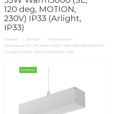
120 deg, MOTION,
230V) IP33 (Arlight,
IP33)
—
—
—
Главная
Каталог
Светильники
Светильник SP-LINE-HANG-5050-L1050-35W Warm3000 (SL,
120 deg, MOTION, 230V) IP33 (Arlight, IP33)
Новинка